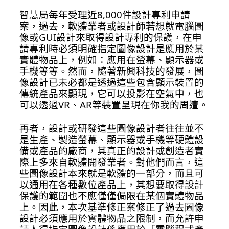
智慧局每年受理近8,000件設計專利申請
案，過去，軟體業者或設計師若想就電腦圖
像或GUI設計來取得設計專利的保護，在申
請專利時必須明確指定圖像設計是應用於某
實體物品上，例如：應用在螢幕、顯示器或
手機等等。然而，隨著新興科技的發展，圖
像設計已未必都是透過這些包含顯示裝置的
傳統產品來顯現，它可以投影在空氣中，也
可以透過VR、AR等裝置呈現在你我的周遭。
再者，設計或研發這些圖像設計者往往並不
是生產、製造螢幕、顯示器或手機等硬體設
備或產品的廠商，其真正的設計或創造者實
際上多來自軟體開發業者。對他們而言，這
些圖像設計本來就是軟體的一部分，而且可
以通用在各種數位產品上，其想要取得設計
保護的範圍也不應僅僅侷限在某個實體物品
上。因此，本次基準修正案修正了過去圖像
設計必須應用於實體物品之限制，而允許申