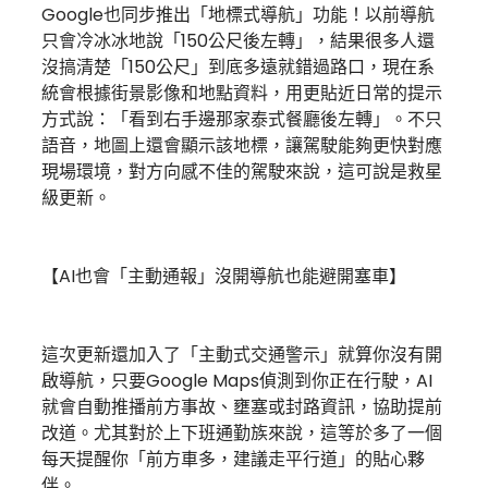
Google也同步推出「地標式導航」功能！以前導航
只會冷冰冰地說「150公尺後左轉」，結果很多人還
沒搞清楚「150公尺」到底多遠就錯過路口，現在系
統會根據街景影像和地點資料，用更貼近日常的提示
方式說：「看到右手邊那家泰式餐廳後左轉」。不只
語音，地圖上還會顯示該地標，讓駕駛能夠更快對應
現場環境，對方向感不佳的駕駛來說，這可說是救星
級更新。
【AI也會「主動通報」沒開導航也能避開塞車】
這次更新還加入了「主動式交通警示」就算你沒有開
啟導航，只要Google Maps偵測到你正在行駛，AI
就會自動推播前方事故、壅塞或封路資訊，協助提前
改道。尤其對於上下班通勤族來說，這等於多了一個
每天提醒你「前方車多，建議走平行道」的貼心夥
伴。