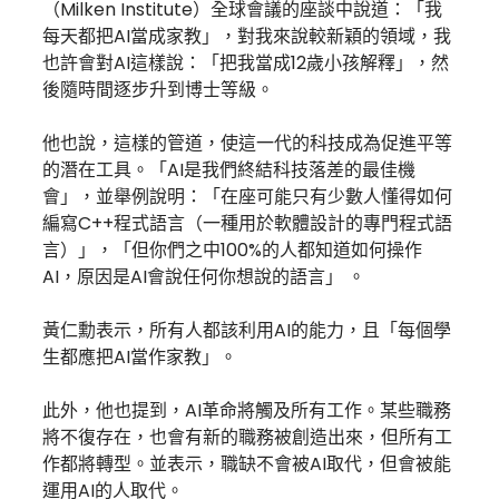
（Milken Institute）全球會議的座談中說道：「我
每天都把AI當成家教」，對我來說較新穎的領域，我
也許會對AI這樣說：「把我當成12歲小孩解釋」，然
後隨時間逐步升到博士等級。
他也說，這樣的管道，使這一代的科技成為促進平等
的潛在工具。「AI是我們終結科技落差的最佳機
會」，並舉例說明：「在座可能只有少數人懂得如何
編寫C++程式語言（一種用於軟體設計的專門程式語
言）」，「但你們之中100%的人都知道如何操作
AI，原因是AI會說任何你想說的語言」 。
黃仁勳表示，所有人都該利用AI的能力，且「每個學
生都應把AI當作家教」。
此外，他也提到，AI革命將觸及所有工作。某些職務
將不復存在，也會有新的職務被創造出來，但所有工
作都將轉型。並表示，職缺不會被AI取代，但會被能
運用AI的人取代。